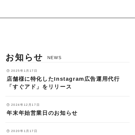
すプランをご提案しますので、ぜひ
また、広告運用やSEO対策など一部
お気軽にご相談ください。
のサービスについては、短期トライ
アルプランもご用意しています。詳
細についてはお気軽に
お問い合わせ
ください。
お知らせ
NEWS
2025年1月17日
店舗様に特化したInstagram広告運用代行
「すぐアド」をリリース
2024年12月17日
年末年始営業日のお知らせ
2020年1月17日