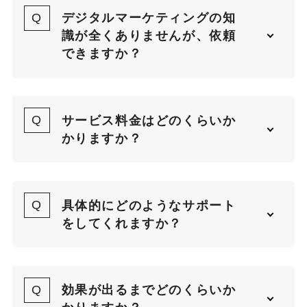
デジタルマーケティングの知
識が全くありませんが、依頼
できますか？
はい、全く問題ありません。
株式会社J-WORLDでは、お客様の
サービス料金はどのくらいか
理解度に応じたサポートを行ってい
かりますか？
ます。
料金は、提供するサービス内容や規
初心者の方には、基本的な概念から
模によって異なります。
分かりやすく説明し、目標達成に向
具体的にどのようなサポート
けて具体的なプランをご提案します
詳しくは
お問い合わせ
ください。
をしてくれますか？
ので、安心してお任せください。
当社では以下のような幅広い支援を
行っています。
効果が出るまでどのくらいか
店舗向け集客支援