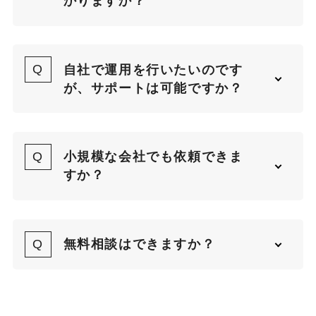
かりますか？
Webマーケティング全般
施策の種類や御社の状況によります
Webサイトの制作
が、一般的な目安は以下です。
BtoBマーケティング
自社で運用を行いたいのです
デジタルマーケティング内製化支
SEO対策：6ヶ月
が、サポートは可能ですか？
援
広告運用：数日〜1週間
はい、自社運用をご希望の場合でも
お問い合わせいただければ、御社に
詳しいスケジュールは、プランの内
サポート可能です。
最適なプランをご提案させていただ
容と目標に応じてご説明します。
小規模な会社でも依頼できま
きます。
運用スキルを高めるための社員向け
すか？
トレーニングや、初期段階のセット
アップ支援を行います。
もちろん可能です！
また、運用後の定期的なコンサルテ
当社では、小規模ビジネスから中小
無料相談はできますか？
ィングや改善案の提案もお任せくだ
企業、大企業まで幅広く対応してい
さい。
ます。
はい、初回のご相談は無料で承って
おります。
限られた予算内で最大限の成果を出